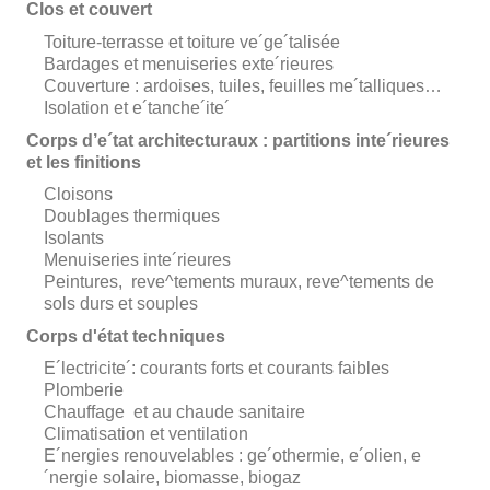
Clos et couvert
Toiture-terrasse et toiture ve´ge´talisée
Bardages et menuiseries exte´rieures
Couverture : ardoises, tuiles, feuilles me´talliques…
Isolation et e´tanche´ite´
Corps d’e´tat architecturaux : partitions inte´rieures
et les finitions
Cloisons
Doublages thermiques
Isolants
Menuiseries inte´rieures
Peintures, reve^tements muraux, reve^tements de
sols durs et souples
Corps d'état techniques
E´lectricite´: courants forts et courants faibles
Plomberie
Chauffage et au chaude sanitaire
Climatisation et ventilation
E´nergies renouvelables : ge´othermie, e´olien, e
´nergie solaire, biomasse, biogaz