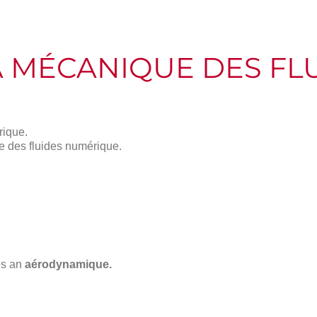
A MÉCANIQUE DES FL
rique.
e des fluides numérique.
es an
aérodynamique.