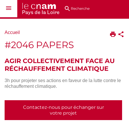
Aller
Navigation
Accès
Connexion
au
directs
Recherche
contenu
Vous
Accueil
êtes
#2046 PAPERS
ici :
AGIR COLLECTIVEMENT FACE AU
RÉCHAUFFEMENT CLIMATIQUE
3h pour projeter ses actions en faveur de la lutte contre le
réchauffement climatique.
Contactez-nous pour échanger sur
votre projet