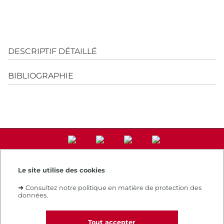
DESCRIPTIF DÉTAILLÉ
BIBLIOGRAPHIE
Le site utilise des cookies
Accès direct
➜
Consultez notre politique en matière de protection des
Notre e-boutique
données.
Espace numérique de formation
Le Cnam recrute
Contacts et plans d'accès
Tout accepter