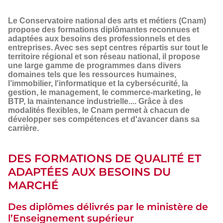
Les
atouts
Le Conservatoire national des arts et métiers (Cnam)
d’une
propose des formations diplômantes reconnues et
formation
adaptées aux besoins des professionnels et des
entreprises. Avec ses sept centres répartis sur tout le
diplômante :
territoire régional et son réseau national, il propose
boostez
une large gamme de programmes dans divers
votre
domaines tels que les ressources humaines,
carrière
l’immobilier, l'informatique et la cybersécurité, la
avec
gestion, le management, le commerce-marketing, le
le
BTP, la maintenance industrielle.... Grâce à des
Cnam
modalités flexibles, le Cnam permet à chacun de
développer ses compétences et d'avancer dans sa
carrière.
DES FORMATIONS DE QUALITÉ ET
ADAPTÉES AUX BESOINS DU
MARCHÉ
Des diplômes délivrés par le ministère de
l’Enseignement supérieur