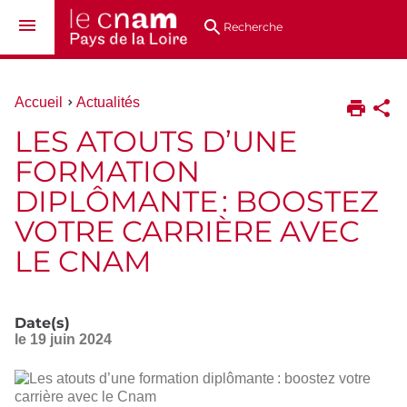
Aller
Navigation
Accès
Connexion
au
directs
Recherche
contenu
Vous
Accueil
Actualités
êtes
LES ATOUTS D’UNE
ici :
FORMATION
DIPLÔMANTE : BOOSTEZ
VOTRE CARRIÈRE AVEC
LE CNAM
Date(s)
le
19 juin 2024