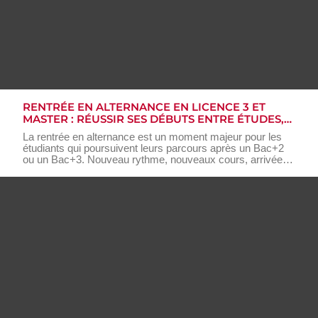
RENTRÉE EN ALTERNANCE EN LICENCE 3 ET
MASTER : RÉUSSIR SES DÉBUTS ENTRE ÉTUDES,
ENTREPRISE ET VIE PERSO
La rentrée en alternance est un moment majeur pour les
étudiants qui poursuivent leurs parcours après un Bac+2
ou un Bac+3. Nouveau rythme, nouveaux cours, arrivée
dans une entreprise… Autant de défis à relever pour
réussir ses débuts et tirer le meilleur parti de cette
expérience formatrice. Au Cnam Pays de la Loire, nous
accompagnons chaque année des centaines d’étudiants
dans cette étape décisive. Dans cet article, découvrez
pourquoi choisir l’alternance en licence pro, licence 3 ou
master, quels sont les défis de la rentrée, et surtout
comment réussir à concilier études, travail et vie
personnelle.