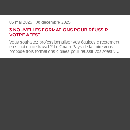
05 mai 2025 | 08 décembre 2025
3 NOUVELLES FORMATIONS POUR RÉUSSIR
VOTRE AFEST
Vous souhaitez professionnaliser vos équipes directement
en situation de travail ? Le Cnam Pays de la Loire vous
propose trois formations ciblées pour réussir vos Afest*.
De la structuration d’un parcours à l’accompagnement des
apprenants, choisissez des formats concrets et
opérationnels pour monter en compétences là où tout se
joue : sur le terrain. Pour les entreprises adhérentes à
Akto, un financement est possible.