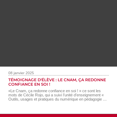
08 janvier 2025
TÉMOIGNAGE D'ÉLÈVE : LE CNAM, ÇA REDONNE
CONFIANCE EN SOI !
«Le Cnam, ça redonne confiance en soi ! » ce sont les
mots de Cécile Rojo, qui a suivi l’unité d’enseignement «
Outils, usages et pratiques du numérique en pédagogie »
en e-learning, UE animée par Jean-Baptiste Bocar Diouf.
Pour elle, la formation en ligne, c’est très ludique, et on
n’est jamais seul.