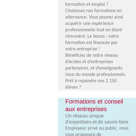
pour
formation et emploi ?
cliquer
Choisissez nos formations en
alternance. Vous pouvez ainsi
acquérir une expérience
professionnelle tout en étant
rémunéré. Le bonus : votre
formation est financée par
votre entreprise !
Bénéficiez de notre réseau
d’écoles et d’entreprises
partenaires, et d’enseignants
issus du monde professionnels.
Prêt à rejoindre nos 2 150
élèves ?
Formations et conseil
aux entreprises
Un réseau unique
d’expertises et de savoir-faire
Employeur privé ou public, nous
vous proposons de