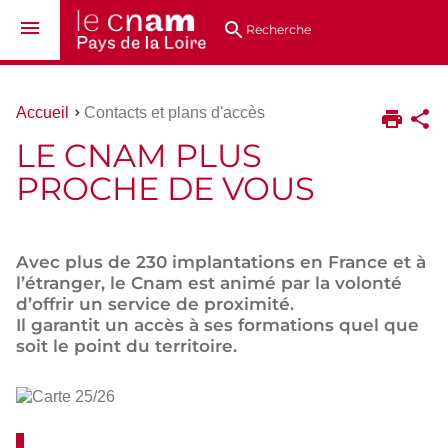
Aller
Navigation
Accès
Connexion
au
directs
Recherche
contenu
Vous
Accueil
Contacts et plans d'accès
êtes
LE CNAM PLUS
ici :
PROCHE DE VOUS
Avec plus de 230 implantations en France et à
l’étranger, le Cnam est animé par la volonté
d’offrir un service de proximité.
Il garantit un accès à ses formations quel que
soit le point du territoire.
Carte
25/26