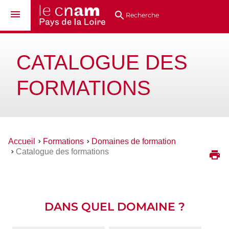
Aller
Navigation
Accès
Connexion
au
directs
Recherche
contenu
CATALOGUE DES
FORMATIONS
Vous
Accueil
Formations
Domaines de formation
êtes
Catalogue des formations
ici :
DANS QUEL DOMAINE ?