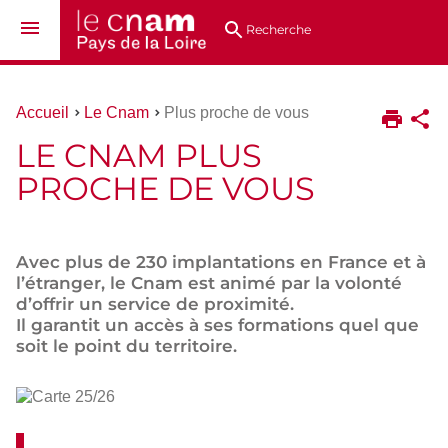
Aller
Navigation
Accès
Connexion
au
directs
Recherche
contenu
Vous
Accueil
Le Cnam
Plus proche de vous
êtes
LE CNAM PLUS
ici :
PROCHE DE VOUS
Avec plus de 230 implantations en France et à
l’étranger, le Cnam est animé par la volonté
d’offrir un service de proximité.
Il garantit un accès à ses formations quel que
soit le point du territoire.
Carte
25/26