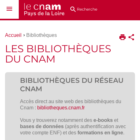
Aller
Navigation
Accès
Connexion
au
directs
Recherche
contenu
Vous
Accueil
Bibliothèques
êtes
LES BIBLIOTHÈQUES
ici :
DU CNAM
BIBLIOTHÈQUES DU RÉSEAU
CNAM
Accès direct au site web des bibliothèques du
Cnam :
bibliotheques.cnam.fr
Vous y trouverez notamment des
e-books
et
bases de données
(après authentification avec
votre compte ENF) et des
formations en ligne
.