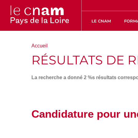
LE CNAM
FORM
Vous
Accueil
êtes
RÉSULTATS DE 
ici :
La recherche a donné 2
%s résultats
correspo
Candidature pour un