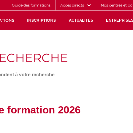
Aller
Navigation
Accès
Connexion
Guide des formations
Accès directs
Nos centres et pô
au
directs
contenu
ATIONS
INSCRIPTIONS
ACTUALITÉS
ENTREPRISES
RECHERCHE
ndent à votre recherche.
e formation 2026