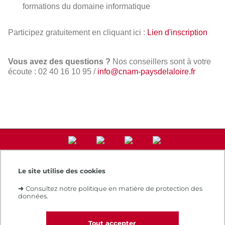
formations du domaine informatique
Participez gratuitement en cliquant ici
:
Lien d'inscription
Vous avez des questions ?
Nos conseillers sont à votre
écoute : 02 40 16 10 95 /
info@cnam-paysdelaloire.fr
Le site utilise des cookies
Accès direct
➜
Consultez notre politique en matière de protection des
Notre e-boutique
données.
Espace numérique de formation
Le Cnam recrute
Contacts et plans d'accès
Tout accepter