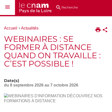
Aller
Navigation
Accès
Connexion
au
directs
Recherche
contenu
Vous
Accueil
Actualités
êtes
WEBINAIRES : SE
ici :
FORMER À DISTANCE
QUAND ON TRAVAILLE :
C’EST POSSIBLE !
Date(s)
du
8 septembre 2026
au 7 octobre 2026
WEBINAIRES