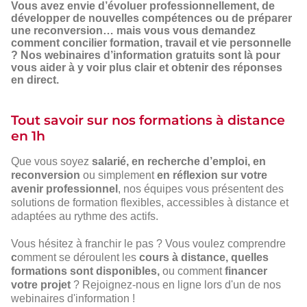
D'INFORMATION
Vous avez envie d’évoluer professionnellement, de
DÉCOUVREZ
développer de nouvelles compétences ou de préparer
NOS
une reconversion… mais vous vous demandez
comment concilier formation, travail et vie personnelle
FORMATIONS
? Nos webinaires d’information gratuits sont là pour
À
vous aider à y voir plus clair et obtenir des réponses
DISTANCE
en direct.
Tout savoir sur nos formations à distance
en 1h
Que vous soyez
salarié, en recherche d’emploi, en
reconversion
ou simplement
en réflexion sur votre
avenir professionnel
, nos équipes vous présentent des
solutions de formation flexibles, accessibles à distance et
adaptées au rythme des actifs.
Vous hésitez à franchir le pas ? Vous voulez comprendre
c
omment se déroulent les
cours à distance, quelles
formations sont disponibles,
ou comment
financer
votre projet
? Rejoignez-nous en ligne lors d'un de nos
webinaires d'information !