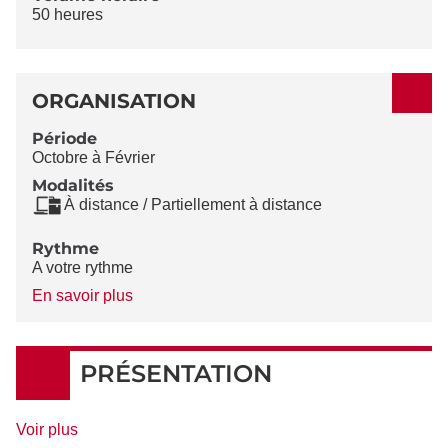
50 heures
ORGANISATION
Période
Octobre à Février
Modalités
À distance / Partiellement à distance
Rythme
A votre rythme
à
En savoir plus
propos
du
Rythme
PRÉSENTATION
de
Voir plus