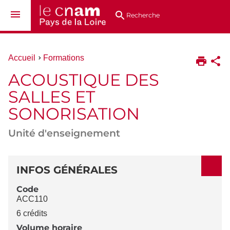
Aller
Navigation
Accès
Connexion
au
directs
Recherche
contenu
Vous
Accueil
Formations
êtes
ACOUSTIQUE DES
ici :
SALLES ET
SONORISATION
Unité d'enseignement
DÉTAILS
INFOS GÉNÉRALES
Code
ACC110
6 crédits
Volume horaire