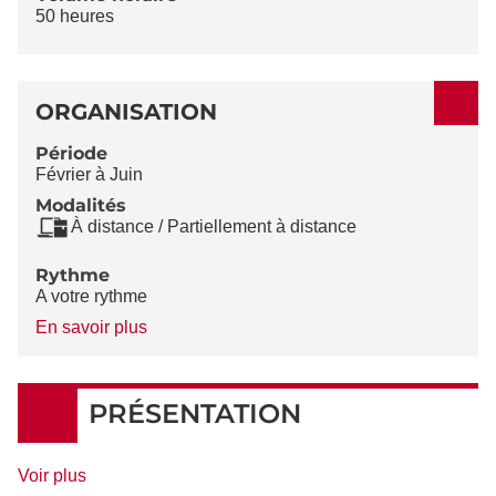
50 heures
ORGANISATION
Période
Février à Juin
Modalités
À distance / Partiellement à distance
Rythme
A votre rythme
à
En savoir plus
propos
du
Rythme
PRÉSENTATION
de
Voir plus