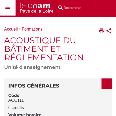
Aller
Navigation
Accès
Connexion
au
directs
Recherche
contenu
Vous
Accueil
Formations
êtes
ACOUSTIQUE DU
ici :
BÂTIMENT ET
RÉGLEMENTATION
Unité d'enseignement
DÉTAILS
INFOS GÉNÉRALES
Code
ACC111
6 crédits
Volume horaire