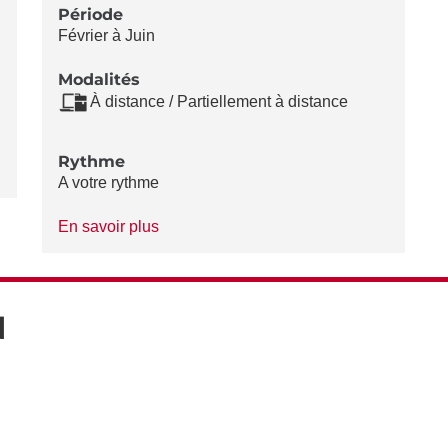
Période
Février à Juin
Modalités
À distance / Partiellement à distance
Rythme
A votre rythme
à
En savoir plus
propos
du
Rythme
N