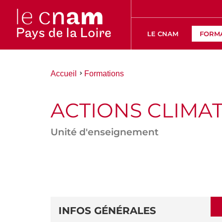
LE CNAM
FORM
Vous
Accueil
Formations
êtes
ici :
ACTIONS CLIMA
Unité d'enseignement
ACCÉDER
AUX
SECTIONS
DÉTAILS
DE
INFOS GÉNÉRALES