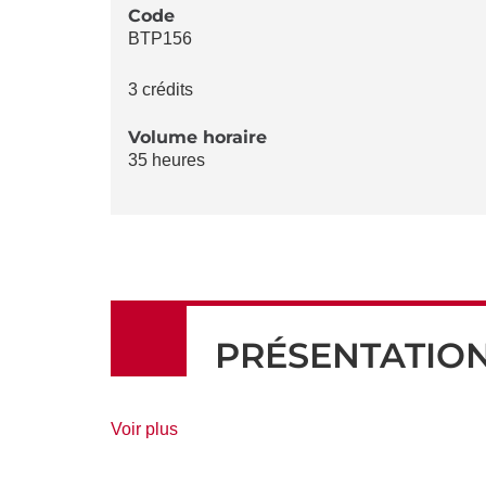
LA
Code
BTP156
FICHE
3 crédits
Volume horaire
35 heures
PRÉSENTATIO
de
Voir plus
détails