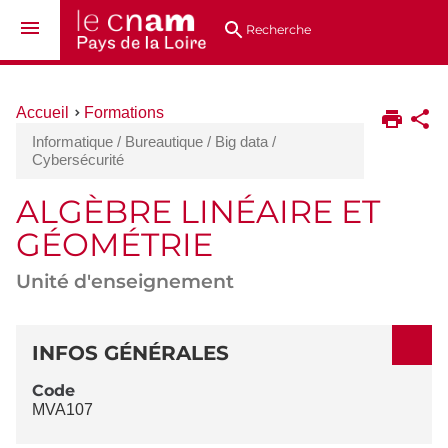
Aller
Navigation
Accès
Connexion
au
directs
Recherche
contenu
Vous
Accueil
Formations
êtes
Informatique / Bureautique / Big data /
ici :
Cybersécurité
ALGÈBRE LINÉAIRE ET
GÉOMÉTRIE
Unité d'enseignement
DÉTAILS
INFOS GÉNÉRALES
Code
MVA107