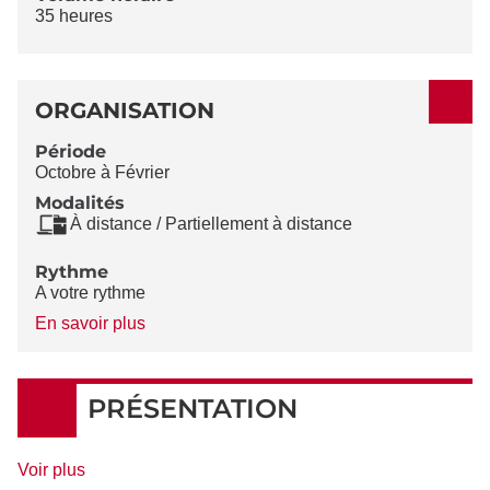
35 heures
ORGANISATION
Période
Octobre à Février
Modalités
À distance / Partiellement à distance
Rythme
A votre rythme
à
En savoir plus
propos
du
Rythme
PRÉSENTATION
de
Voir plus