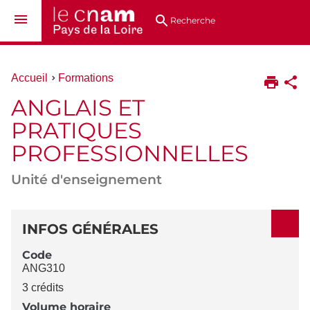
Aller
Navigation
Accès
Connexion
au
directs
Recherche
contenu
Vous
Accueil
Formations
êtes
ANGLAIS ET
ici :
PRATIQUES
PROFESSIONNELLES
Unité d'enseignement
DÉTAILS
INFOS GÉNÉRALES
Code
ANG310
3 crédits
Volume horaire