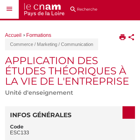
Aller
Navigation
Accès
Connexion
au
directs
Recherche
contenu
Vous
Accueil
Formations
êtes
Commerce / Marketing / Communication
ici :
APPLICATION DES
ÉTUDES THÉORIQUES À
LA VIE DE L'ENTREPRISE
Unité d'enseignement
DÉTAILS
INFOS GÉNÉRALES
Code
ESC133