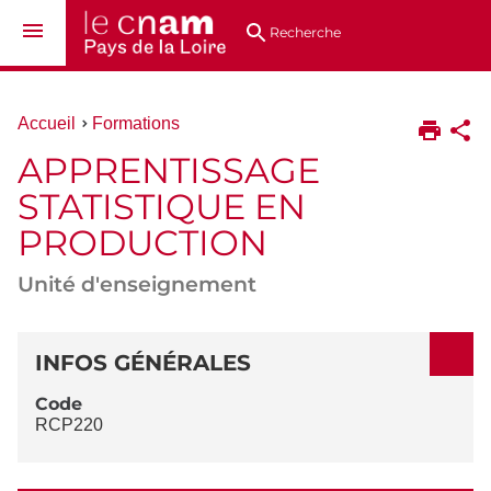
Aller
Navigation
Accès
Connexion
au
directs
Recherche
contenu
Vous
Accueil
Formations
êtes
APPRENTISSAGE
ici :
STATISTIQUE EN
PRODUCTION
Unité d'enseignement
DÉTAILS
INFOS GÉNÉRALES
Code
RCP220