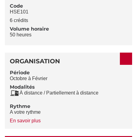
Code
HSE101
6 crédits
Volume horaire
50 heures
ORGANISATION
Période
Octobre à Février
Modalités
À distance / Partiellement à distance
Rythme
A votre rythme
à
En savoir plus
propos
du