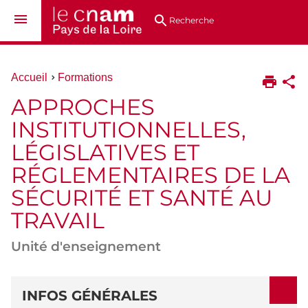
Aller
Navigation
Accès
Connexion
au
directs
Recherche
contenu
Vous
Accueil
Formations
êtes
APPROCHES
ici :
INSTITUTIONNELLES,
LÉGISLATIVES ET
RÉGLEMENTAIRES DE LA
SÉCURITÉ ET SANTÉ AU
TRAVAIL
Unité d'enseignement
DÉTAILS
INFOS GÉNÉRALES