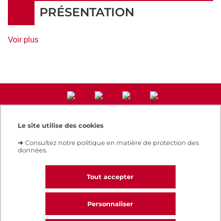
Rythme
PRÉSENTATION
de
Voir plus
détails
Le site utilise des cookies
Accès direct
➜
Consultez notre politique en matière de protection des
Notre e-boutique
données.
Espace numérique de formation
Le Cnam recrute
Contacts et plans d'accès
Tout accepter
Réclamations
Personnaliser
CALL