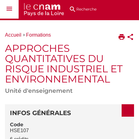
Aller
Navigation
Accès
Connexion
au
directs
Recherche
contenu
Vous
Accueil
Formations
êtes
APPROCHES
ici :
QUANTITATIVES DU
RISQUE INDUSTRIEL ET
ENVIRONNEMENTAL
Unité d'enseignement
DÉTAILS
INFOS GÉNÉRALES
Code
HSE107