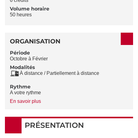
6 crédits
Volume horaire
50 heures
ORGANISATION
Période
Octobre à Février
Modalités
À distance / Partiellement à distance
Rythme
A votre rythme
à
En savoir plus
propos
du
Rythme
PRÉSENTATION