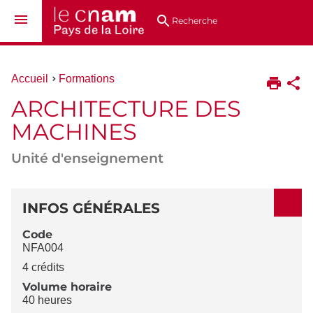
Aller
Navigation
Accès
Connexion
au
directs
Recherche
contenu
Vous
Accueil
Formations
êtes
ARCHITECTURE DES
ici :
MACHINES
Unité d'enseignement
DÉTAILS
INFOS GÉNÉRALES
Code
NFA004
4 crédits
Volume horaire
40 heures