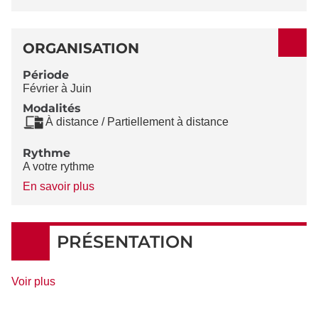
ORGANISATION
Période
Février à Juin
Modalités
À distance / Partiellement à distance
Rythme
A votre rythme
à
En savoir plus
propos
du
Rythme
PRÉSENTATION
de
Voir plus
détails