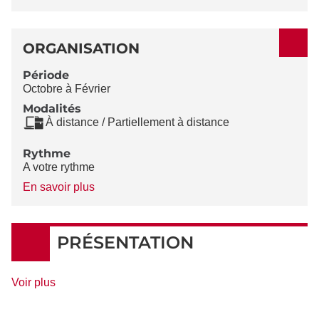
ORGANISATION
Période
Octobre à Février
Modalités
À distance / Partiellement à distance
Rythme
A votre rythme
à
En savoir plus
propos
du
Rythme
PRÉSENTATION
de
Voir plus
détails