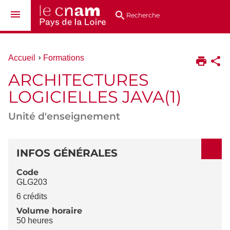
Aller
Navigation
Accès
Connexion
au
directs
Recherche
contenu
Vous
Accueil
Formations
êtes
ARCHITECTURES
ici :
LOGICIELLES JAVA(1)
Unité d'enseignement
DÉTAILS
INFOS GÉNÉRALES
Code
GLG203
6 crédits
Volume horaire
50 heures