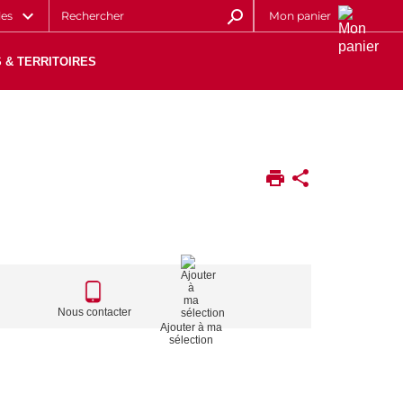
les
Mon panier
 & TERRITOIRES
N
CALL
TO
Nous contacter
Ajouter à ma
ACTIONS
sélection