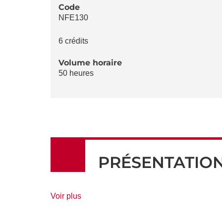
LA
Code
NFE130
FICHE
6 crédits
Volume horaire
50 heures
PRÉSENTATIO
de
Voir plus
détails