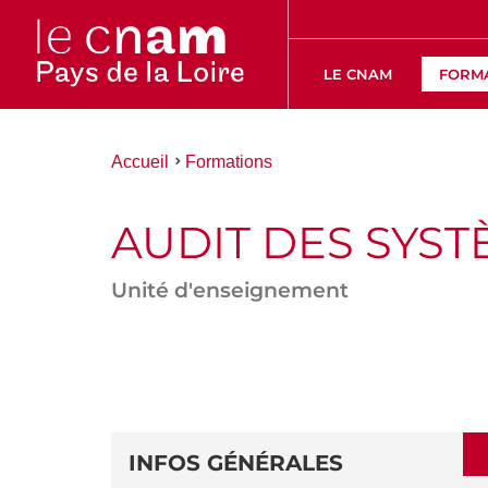
LE CNAM
FORM
Vous
Accueil
Formations
êtes
ici :
AUDIT DES SYS
Unité d'enseignement
ACCÉDER
AUX
SECTIONS
DÉTAILS
DE
INFOS GÉNÉRALES