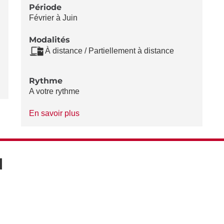
Période
Février à Juin
Modalités
À distance / Partiellement à distance
Rythme
A votre rythme
à
En savoir plus
propos
du
Rythme
N