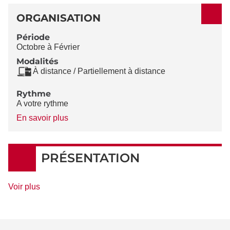
ORGANISATION
Période
Octobre à Février
Modalités
À distance / Partiellement à distance
Rythme
A votre rythme
à
En savoir plus
propos
du
Rythme
PRÉSENTATION
de
Voir plus
détails