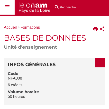
Aller
Navigation
Accès
Connexion
au
directs
Recherche
contenu
Vous
Accueil
Formations
êtes
BASES DE DONNÉES
ici :
Unité d'enseignement
DÉTAILS
INFOS GÉNÉRALES
Code
NFA008
6 crédits
Volume horaire
50 heures