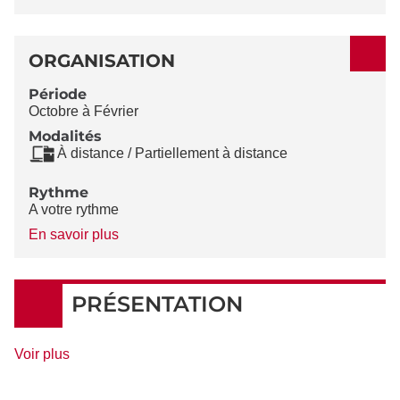
ORGANISATION
Période
Octobre à Février
Modalités
À distance / Partiellement à distance
Rythme
A votre rythme
à
En savoir plus
propos
du
Rythme
PRÉSENTATION
de
Voir plus
détails