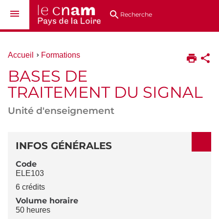
Aller
Navigation
Accès
Connexion
au
directs
Recherche
contenu
Vous
Accueil
Formations
êtes
BASES DE
ici :
TRAITEMENT DU SIGNAL
Unité d'enseignement
DÉTAILS
INFOS GÉNÉRALES
Code
ELE103
6 crédits
Volume horaire
50 heures