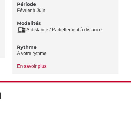
Période
Février à Juin
Modalités
À distance / Partiellement à distance
Rythme
A votre rythme
à
En savoir plus
propos
du
Rythme
N