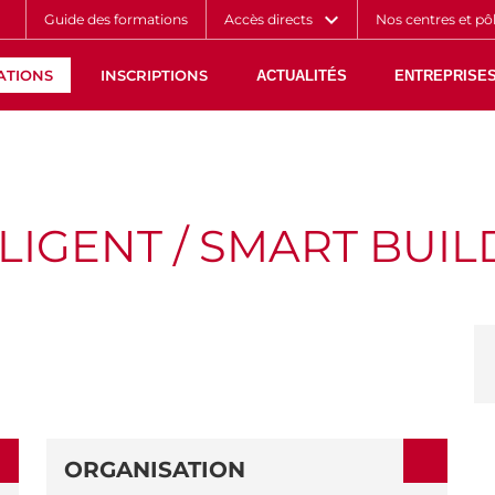
Aller
Navigation
Accès
Connexion
Guide des formations
Accès directs
Nos centres et pô
au
directs
contenu
ATIONS
INSCRIPTIONS
ACTUALITÉS
ENTREPRISES
LIGENT / SMART BUIL
ORGANISATION