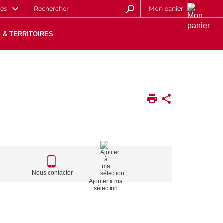
les
Mon panier
 & TERRITOIRES
CALL
TO
Nous contacter
Ajouter à ma
ACTIONS
sélection