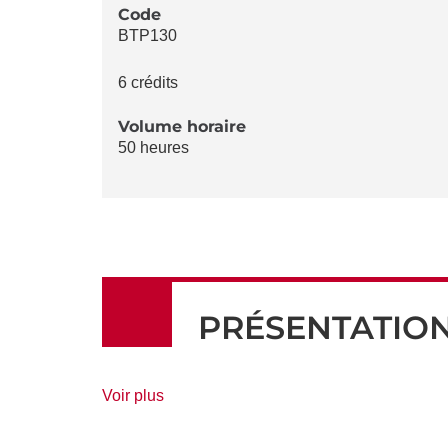
LA
Code
BTP130
FICHE
6 crédits
Volume horaire
50 heures
PRÉSENTATIO
de
Voir plus
détails