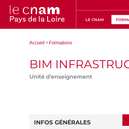
LE CNAM
FORM
Vous
Accueil
Formations
êtes
ici :
BIM INFRASTRUC
Unité d'enseignement
ACCÉDER
AUX
SECTIONS
DÉTAILS
DE
INFOS GÉNÉRALES