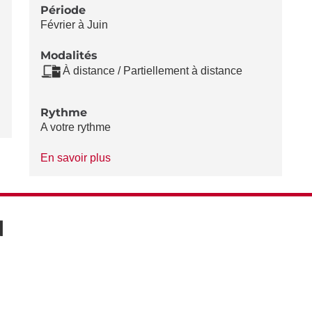
Période
Février à Juin
Modalités
À distance / Partiellement à distance
Rythme
A votre rythme
à
En savoir plus
propos
du
Rythme
N