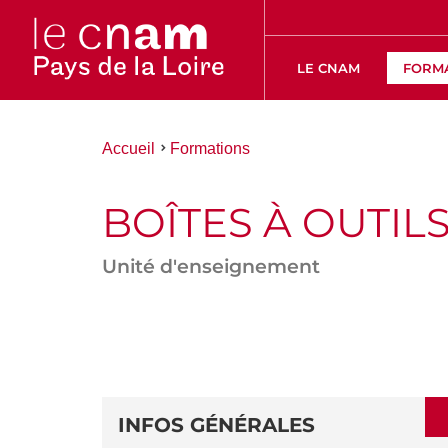
LE CNAM
FORM
Vous
Accueil
Formations
êtes
ici :
BOÎTES À OUTIL
Unité d'enseignement
ACCÉDER
AUX
SECTIONS
DÉTAILS
DE
INFOS GÉNÉRALES