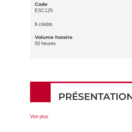
LA
Code
ESC125
FICHE
6 crédits
Volume horaire
50 heures
PRÉSENTATIO
de
Voir plus
détails