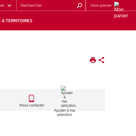
les
Mon panier
 & TERRITOIRES
CALL
TO
Nous contacter
Ajouter à ma
ACTIONS
sélection