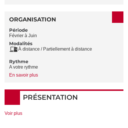
ORGANISATION
Période
Février à Juin
Modalités
À distance / Partiellement à distance
Rythme
A votre rythme
à
En savoir plus
propos
du
Rythme
PRÉSENTATION
de
Voir plus
détails