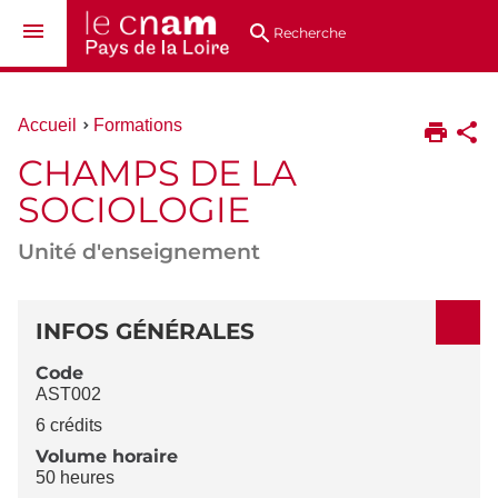
Aller
Navigation
Accès
Connexion
au
directs
Recherche
contenu
Vous
Accueil
Formations
êtes
CHAMPS DE LA
ici :
SOCIOLOGIE
Unité d'enseignement
DÉTAILS
INFOS GÉNÉRALES
Code
AST002
6 crédits
Volume horaire
50 heures