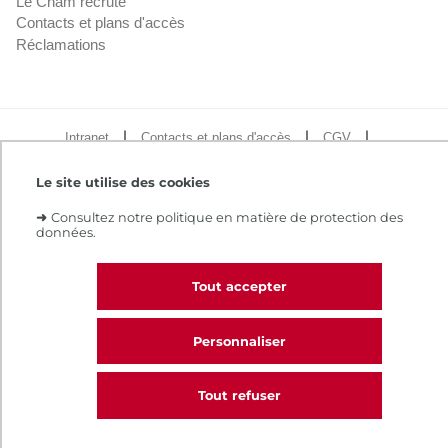
Le Cnam recrute
Contacts et plans d'accès
Réclamations
Intranet
Contacts et plans d'accès
CGV
Règlement intérieur
Infos légales
Le site utilise des cookies
➜
Consultez notre politique en matière de protection des
données.
Tout accepter
Personnaliser
Tout refuser
CALL
Nous contacter
Choisir mon semestre