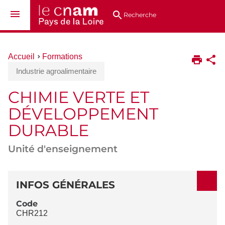
Aller
Navigation
Accès
Connexion
au
directs
Recherche
contenu
Vous
Accueil
Formations
êtes
Industrie agroalimentaire
ici :
CHIMIE VERTE ET
DÉVELOPPEMENT
DURABLE
Unité d'enseignement
DÉTAILS
INFOS GÉNÉRALES
Code
CHR212