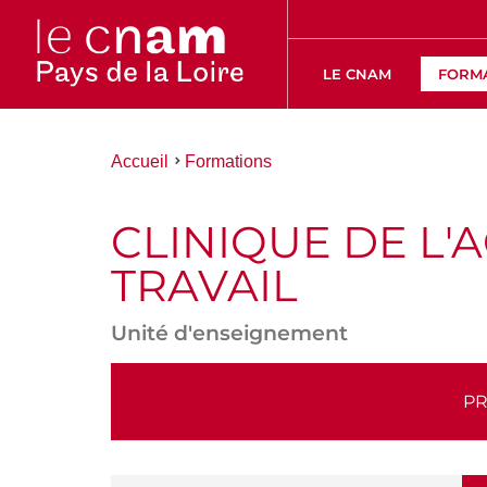
LE CNAM
FORM
Vous
Accueil
Formations
êtes
ici :
CLINIQUE DE L'
TRAVAIL
Unité d'enseignement
ACCÉDER
PR
AUX
SECTIONS