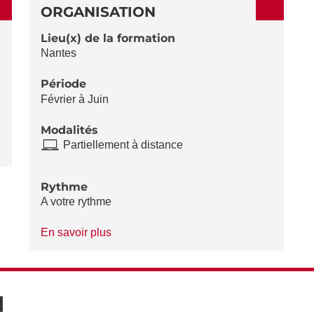
ORGANISATION
Lieu(x) de la formation
Nantes
Période
Février à Juin
Modalités
Partiellement à distance
Rythme
A votre rythme
à
En savoir plus
propos
du
Rythme
N