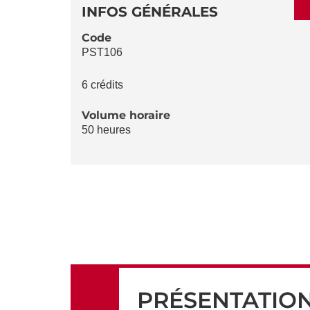
DÉTAILS
DE
INFOS GÉNÉRALES
LA
Code
PST106
FICHE
6 crédits
Volume horaire
50 heures
PRÉSENTATIO