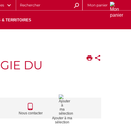
les
Mon panier
 & TERRITOIRES
OGIE DU
CALL
TO
Nous contacter
Ajouter à ma
ACTIONS
sélection