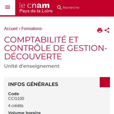
Aller
Navigation
Accès
Connexion
au
directs
Recherche
contenu
Vous
Accueil
Formations
êtes
COMPTABILITÉ ET
ici :
CONTRÔLE DE GESTION-
DÉCOUVERTE
Unité d'enseignement
DÉTAILS
INFOS GÉNÉRALES
Code
CCG100
4 crédits
Volume horaire