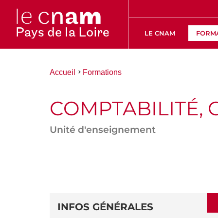
LE CNAM
FORM
Vous
Accueil
Formations
êtes
ici :
COMPTABILITÉ, 
Unité d'enseignement
ACCÉDER
AUX
SECTIONS
DÉTAILS
DE
INFOS GÉNÉRALES