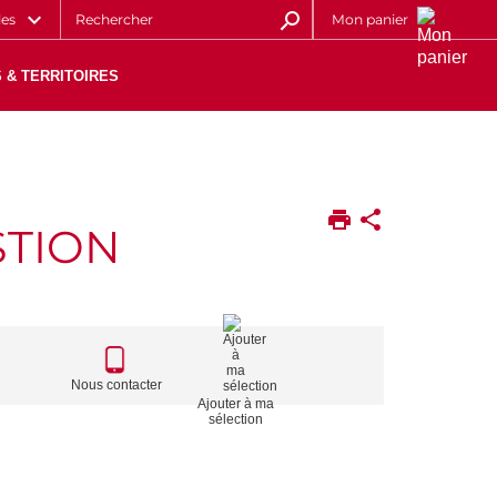
les
Mon panier
 & TERRITOIRES
STION
CALL
TO
Nous contacter
Ajouter à ma
ACTIONS
sélection