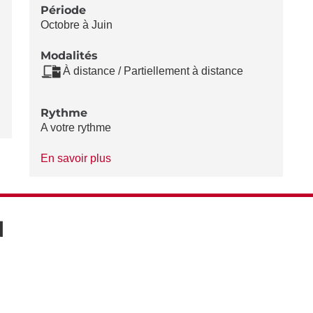
Période
Octobre à Juin
Modalités
À distance / Partiellement à distance
Rythme
A votre rythme
à
En savoir plus
propos
du
Rythme
N