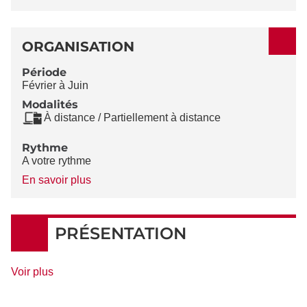
ORGANISATION
Période
Février à Juin
Modalités
À distance / Partiellement à distance
Rythme
A votre rythme
à
En savoir plus
propos
du
Rythme
PRÉSENTATION
de
Voir plus
détails