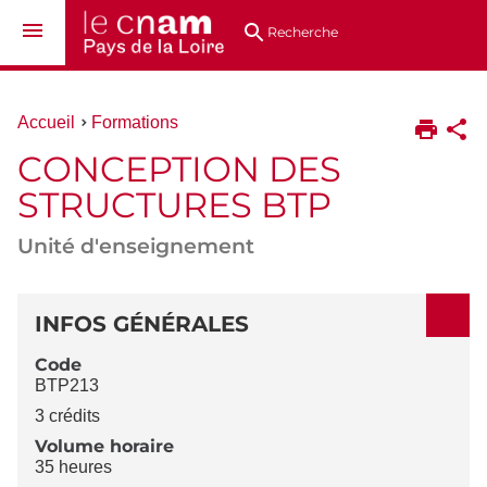
Aller
Navigation
Accès
Connexion
au
directs
Recherche
contenu
Vous
Accueil
Formations
êtes
CONCEPTION DES
ici :
STRUCTURES BTP
Unité d'enseignement
DÉTAILS
INFOS GÉNÉRALES
Code
BTP213
3 crédits
Volume horaire
35 heures