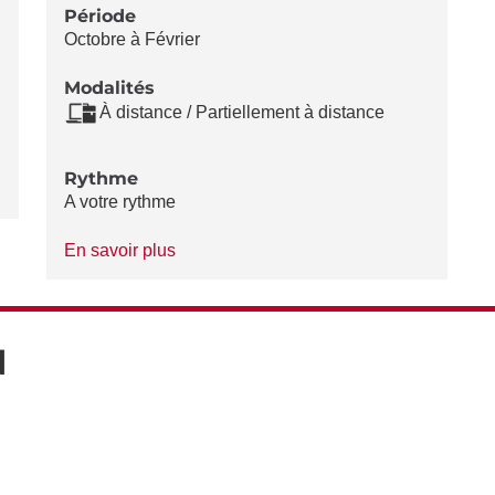
Période
Octobre à Février
Modalités
À distance / Partiellement à distance
Rythme
A votre rythme
à
En savoir plus
propos
du
Rythme
N