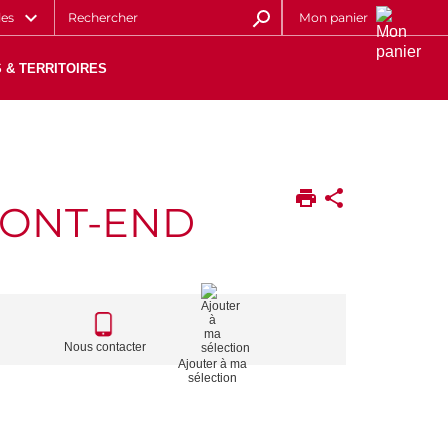
les
Mon panier
 & TERRITOIRES
RONT-END
CALL
TO
Nous contacter
Ajouter à ma
ACTIONS
sélection