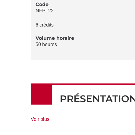
LA
Code
NFP122
FICHE
6 crédits
Volume horaire
50 heures
PRÉSENTATIO
de
Voir plus
détails