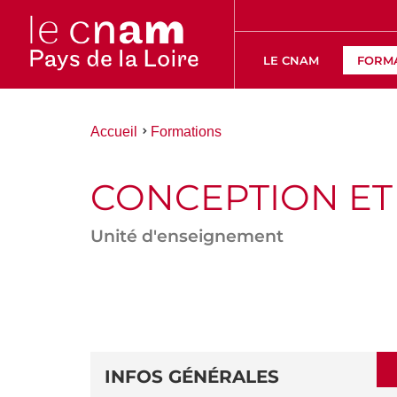
LE CNAM
FORM
Vous
Accueil
Formations
êtes
ici :
CONCEPTION E
Unité d'enseignement
ACCÉDER
AUX
SECTIONS
DÉTAILS
DE
INFOS GÉNÉRALES