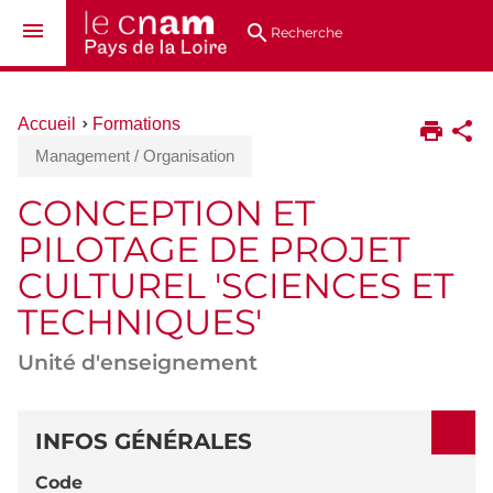
Aller
Navigation
Accès
Connexion
au
directs
Recherche
contenu
Vous
Accueil
Formations
êtes
Management / Organisation
ici :
CONCEPTION ET
PILOTAGE DE PROJET
CULTUREL 'SCIENCES ET
TECHNIQUES'
Unité d'enseignement
DÉTAILS
INFOS GÉNÉRALES
Code