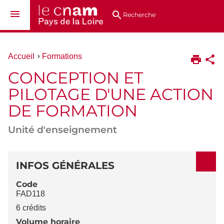
Aller
Navigation
Accès
Connexion
au
directs
Recherche
contenu
Vous
Accueil
Formations
êtes
CONCEPTION ET
ici :
PILOTAGE D'UNE ACTION
DE FORMATION
Unité d'enseignement
DÉTAILS
INFOS GÉNÉRALES
Code
FAD118
6 crédits
Volume horaire