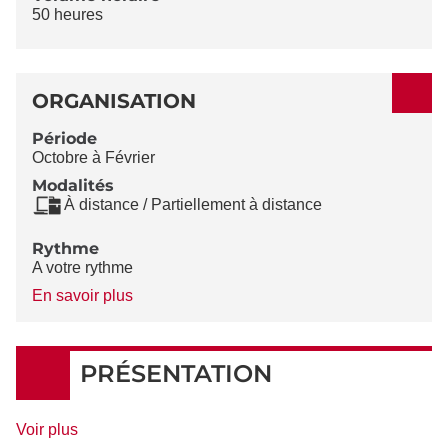
50 heures
ORGANISATION
Période
Octobre à Février
Modalités
À distance / Partiellement à distance
Rythme
A votre rythme
à
En savoir plus
propos
du
Rythme
PRÉSENTATION
de
Voir plus