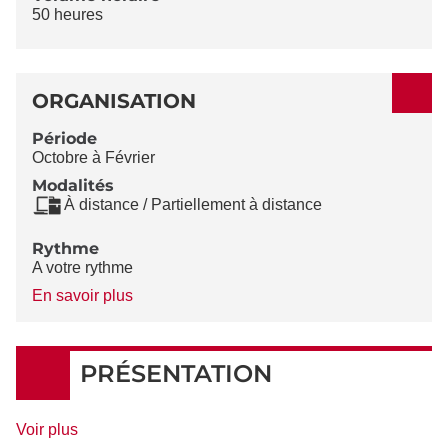
50 heures
ORGANISATION
Période
Octobre à Février
Modalités
À distance / Partiellement à distance
Rythme
A votre rythme
à
En savoir plus
propos
du
Rythme
PRÉSENTATION
de
Voir plus