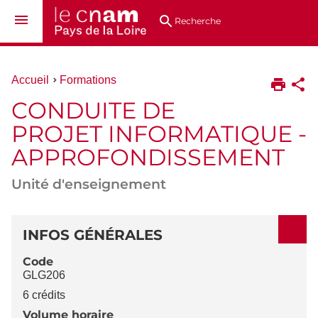
Aller
Navigation
Accès
Connexion
au
directs
Recherche
contenu
Vous
Accueil
Formations
êtes
CONDUITE DE
ici :
PROJET INFORMATIQUE -
APPROFONDISSEMENT
Unité d'enseignement
DÉTAILS
INFOS GÉNÉRALES
Code
GLG206
6 crédits
Volume horaire