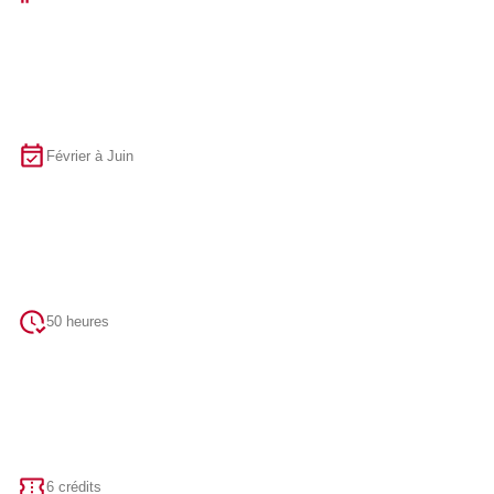
Février à Juin
50 heures
6 crédits