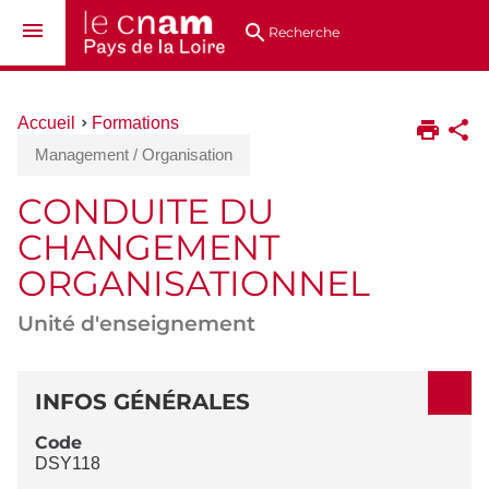
Aller
Navigation
Accès
Connexion
au
directs
Recherche
contenu
Vous
Accueil
Formations
êtes
Management / Organisation
ici :
CONDUITE DU
CHANGEMENT
ORGANISATIONNEL
Unité d'enseignement
DÉTAILS
INFOS GÉNÉRALES
Code
DSY118