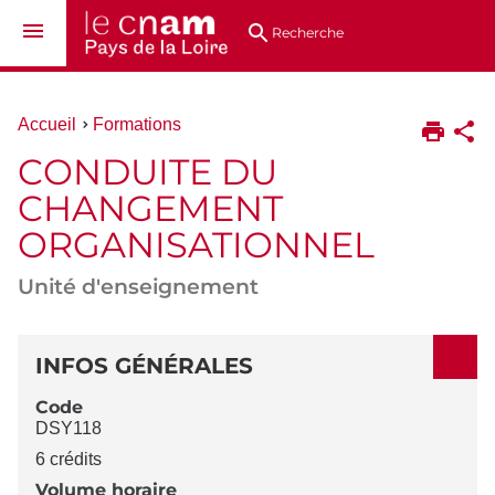
Aller
Navigation
Accès
Connexion
au
directs
Recherche
contenu
Vous
Accueil
Formations
êtes
CONDUITE DU
ici :
CHANGEMENT
ORGANISATIONNEL
Unité d'enseignement
DÉTAILS
INFOS GÉNÉRALES
Code
DSY118
6 crédits
Volume horaire