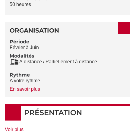
50 heures
ORGANISATION
Période
Février à Juin
Modalités
À distance / Partiellement à distance
Rythme
A votre rythme
à
En savoir plus
propos
du
Rythme
PRÉSENTATION
de
Voir plus