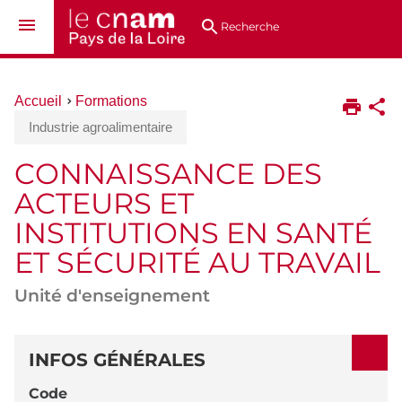
Aller
Navigation
Accès
Connexion
au
directs
Recherche
contenu
Vous
Accueil
Formations
êtes
Industrie agroalimentaire
ici :
CONNAISSANCE DES
ACTEURS ET
INSTITUTIONS EN SANTÉ
ET SÉCURITÉ AU TRAVAIL
Unité d'enseignement
DÉTAILS
INFOS GÉNÉRALES
Code