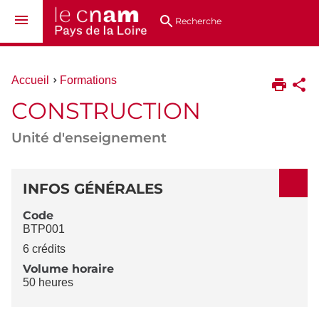
Aller
Navigation
Accès
Connexion
au
directs
Recherche
contenu
Vous
Accueil
Formations
êtes
CONSTRUCTION
ici :
Unité d'enseignement
DÉTAILS
INFOS GÉNÉRALES
Code
BTP001
6 crédits
Volume horaire
50 heures