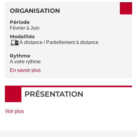
ORGANISATION
Période
Février à Juin
Modalités
À distance / Partiellement à distance
Rythme
A votre rythme
à
En savoir plus
propos
du
Rythme
PRÉSENTATION
de
Voir plus
détails