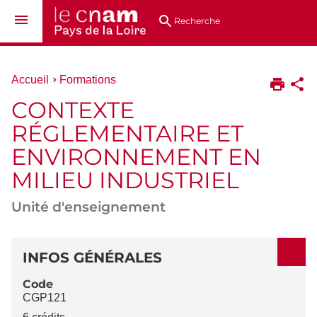
Aller
Navigation
Accès
Connexion
au
directs
Recherche
contenu
Vous
Accueil
Formations
êtes
CONTEXTE
ici :
RÉGLEMENTAIRE ET
ENVIRONNEMENT EN
MILIEU INDUSTRIEL
Unité d'enseignement
DÉTAILS
INFOS GÉNÉRALES
Code
CGP121