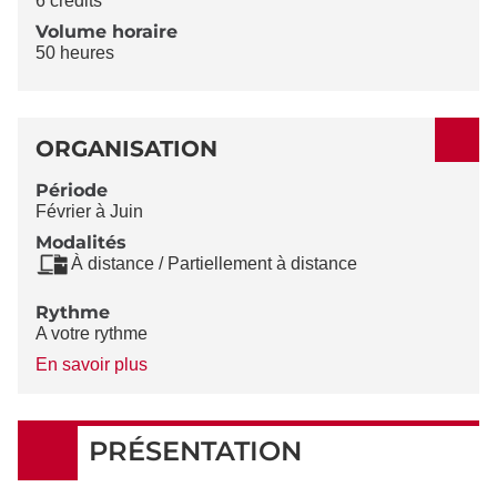
6 crédits
Volume horaire
50 heures
ORGANISATION
Période
Février à Juin
Modalités
À distance / Partiellement à distance
Rythme
A votre rythme
à
En savoir plus
propos
du
Rythme
PRÉSENTATION