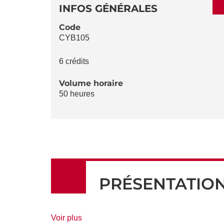
DÉTAILS
DE
INFOS GÉNÉRALES
LA
Code
CYB105
FICHE
6 crédits
Volume horaire
50 heures
PRÉSENTATIO
de
Voir plus