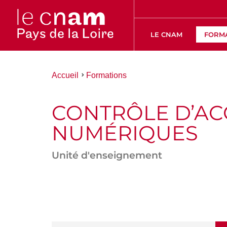
LE CNAM
FORM
Vous
Accueil
Formations
êtes
ici :
CONTRÔLE D’ACC
NUMÉRIQUES
Unité d'enseignement
ACCÉDER
AUX
SECTIONS