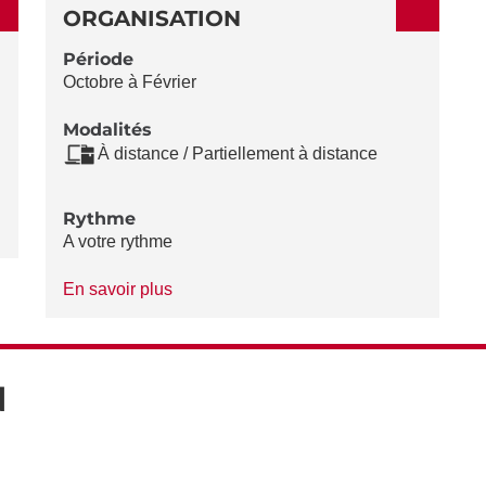
ORGANISATION
Période
Octobre à Février
Modalités
À distance / Partiellement à distance
Rythme
A votre rythme
à
En savoir plus
propos
du
Rythme
N