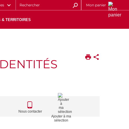
les
Mon panier
 & TERRITOIRES
IDENTITÉS
CALL
TO
Nous contacter
Ajouter à ma
ACTIONS
sélection