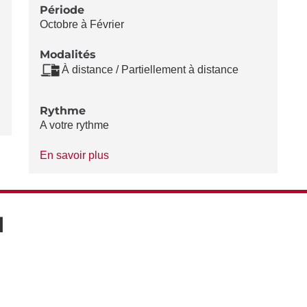
Période
Octobre à Février
Modalités
À distance / Partiellement à distance
Rythme
A votre rythme
à
En savoir plus
propos
du
Rythme
N