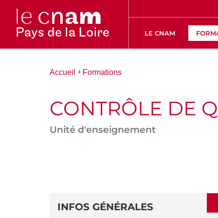
LE CNAM
FORM
Vous
Accueil
Formations
êtes
ici :
CONTRÔLE DE Q
Unité d'enseignement
ACCÉDER
AUX
SECTIONS
DÉTAILS
DE
INFOS GÉNÉRALES