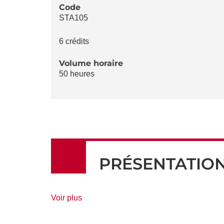
LA
Code
STA105
FICHE
6 crédits
Volume horaire
50 heures
PRÉSENTATIO
de
Voir plus
détails