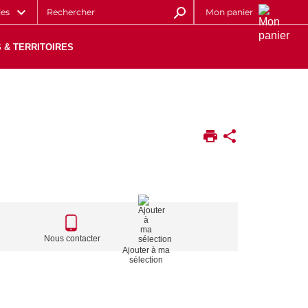
les
Mon panier
 & TERRITOIRES
CALL
TO
Nous contacter
Ajouter à ma
ACTIONS
sélection