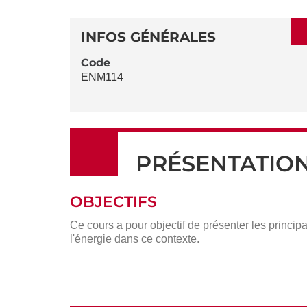
SECTIONS
DÉTAILS
DE
INFOS GÉNÉRALES
LA
Code
ENM114
FICHE
PRÉSENTATIO
OBJECTIFS
Ce cours a pour objectif de présenter les princip
l'énergie dans ce contexte.