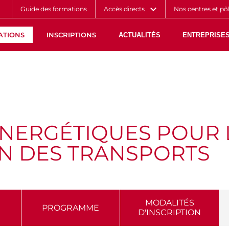
Aller
Navigation
Accès
Connexion
Guide des formations
Accès directs
Nos centres et pô
au
directs
contenu
ATIONS
INSCRIPTIONS
ACTUALITÉS
ENTREPRISES
ÉNERGÉTIQUES POUR 
N DES TRANSPORTS
MODALITÉS
PROGRAMME
D'INSCRIPTION