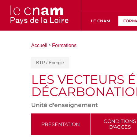
LE CNAM
FORM
Vous
Accueil
Formations
êtes
ici :
BTP / Énergie
LES VECTEURS 
DÉCARBONATIO
Unité d'enseignement
ACCÉDER
CONDITIONS
PRÉSENTATION
D'ACCÈS
AUX