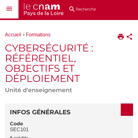
Aller
Navigation
Accès
Connexion
au
directs
Recherche
contenu
Vous
Accueil
Formations
êtes
CYBERSÉCURITÉ :
ici :
RÉFÉRENTIEL,
OBJECTIFS ET
DÉPLOIEMENT
Unité d'enseignement
DÉTAILS
INFOS GÉNÉRALES
Code
SEC101