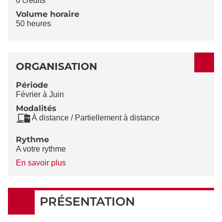
6 crédits
Volume horaire
50 heures
ORGANISATION
Période
Février à Juin
Modalités
À distance / Partiellement à distance
Rythme
A votre rythme
à
En savoir plus
propos
du
Rythme
PRÉSENTATION