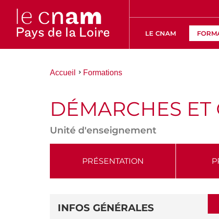
LE CNAM
FORM
Vous
Accueil
Formations
êtes
ici :
DÉMARCHES ET 
Unité d'enseignement
ACCÉDER
PRÉSENTATION
P
AUX
SECTIONS
DÉTAILS
DE
INFOS GÉNÉRALES