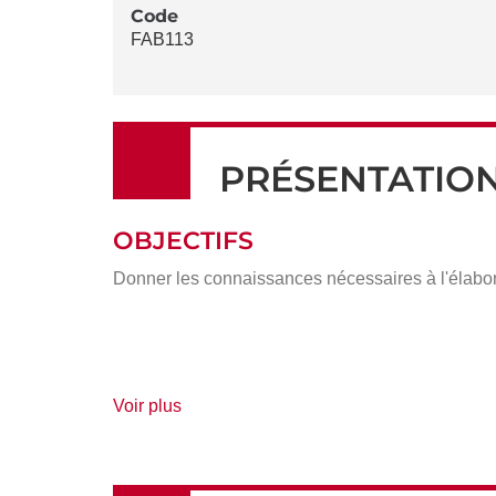
LA
Code
FAB113
FICHE
PRÉSENTATIO
OBJECTIFS
Donner les connaissances nécessaires à l'élabora
de
Voir plus
détails