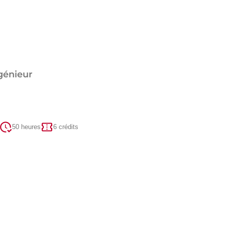
génieur
50 heures
6 crédits