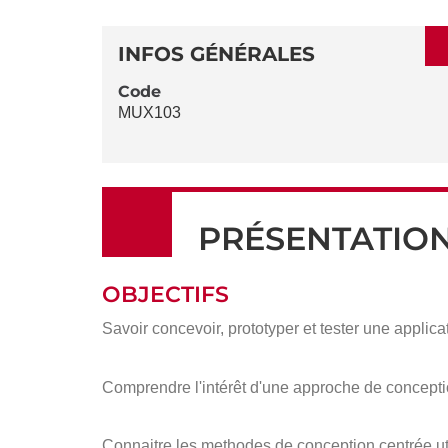
SECTIONS
DÉTAILS
DE
INFOS GÉNÉRALES
LA
Code
MUX103
FICHE
PRÉSENTATIO
OBJECTIFS
Savoir concevoir, prototyper et tester une applica
Comprendre l'intérêt d'une approche de concepti
Connaitre les methodes de conception centrée util