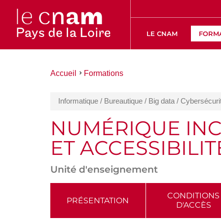
LE CNAM
FORM
Vous
Accueil
Formations
êtes
ici :
Informatique / Bureautique / Big data / Cybersécuri
NUMÉRIQUE INCL
ET ACCESSIBILIT
Unité d'enseignement
ACCÉDER
CONDITIONS
PRÉSENTATION
D'ACCÈS
AUX