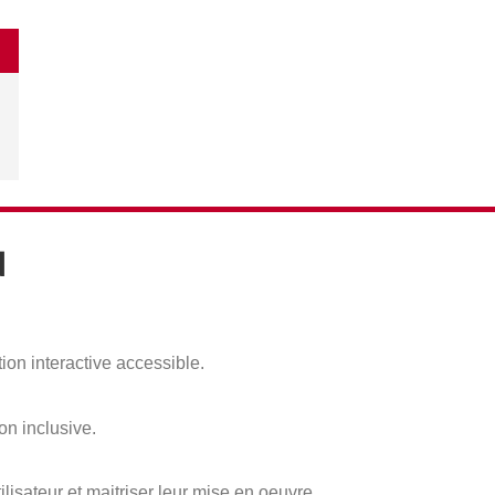
N
tion interactive accessible.
on inclusive.
isateur et maitriser leur mise en oeuvre.