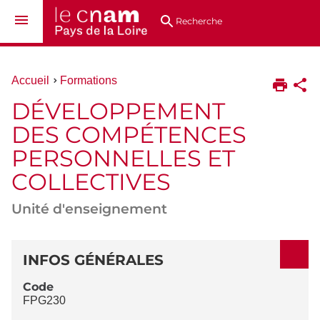
Aller
Navigation
Accès
Connexion
au
directs
Recherche
contenu
Vous
Accueil
Formations
êtes
DÉVELOPPEMENT
ici :
DES COMPÉTENCES
PERSONNELLES ET
COLLECTIVES
Unité d'enseignement
DÉTAILS
INFOS GÉNÉRALES
Code
FPG230